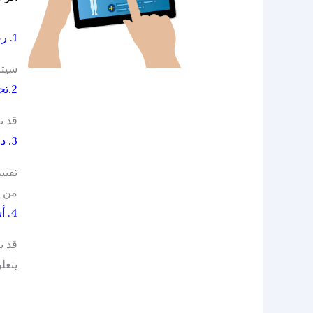
1. رصد الأمواج فوق الصوتية:
سيتم
2.تحاليل الدم:
قد ت
3. دراسات الديناميكا البولية:
تقيي
من خ
4. أستشارة أخصائيين:
قد ي
يتعل