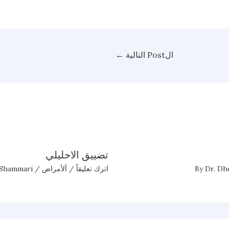
الPost التالية
←
تضييق الاحليلي
Dr. Dh
اترك تعليقاً
/
ألأمراض
/ By
-Shammari